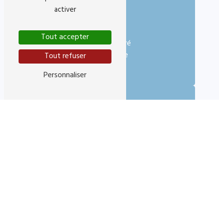
activer
Adresse
Tout accepter
11 Rue Fodéré
06300 Nice
Tout refuser
Personnaliser
Téléphone
06 61 78 36 44