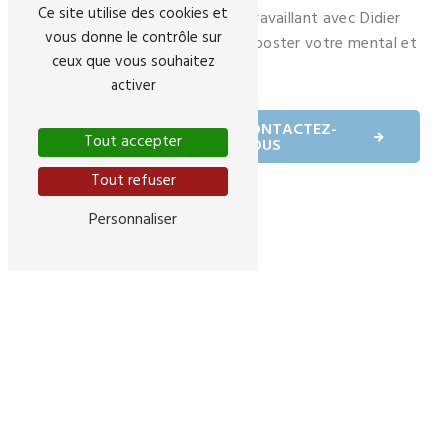
Ce site utilise des cookies et
l'excellence et de la réussite en travaillant avec Didier
vous donne le contrôle sur
Veschi, le partenaire idéal pour booster votre mental et
ceux que vous souhaitez
vos performances.
activer
EN SAVOIR
CONTACTEZ-
Tout accepter
PLUS
NOUS
Tout refuser
Personnaliser