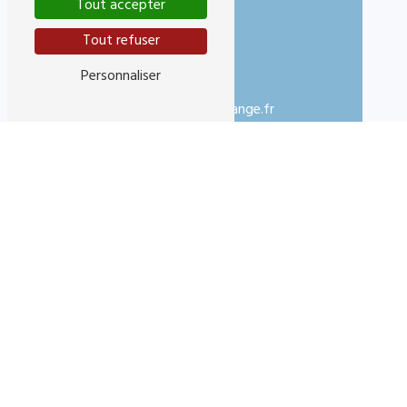
Tout accepter
Tout refuser
Personnaliser
E-mail
didierveschi@orange.fr
N'hésitez pas à nous
contacter